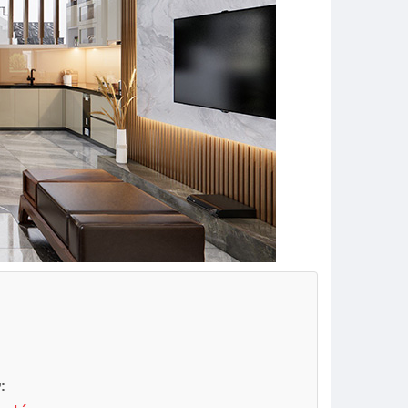
Giá để chén dĩa
Máy hút mùi Sevilla
nâng hạ 2 tầng âm
SV 70K4
tủ BTC-7508
$ 5,850,000
$ 5,132,000
Kệ để chén bát trên
Máy Hút mùi Sevilla
bồn rửa tủ bếp 2
SV-370/390
tầng XZ-20214-J
$ 2,800,000
$ 699,000
Hệ mâm xoay thông
:
Máy hút mùi Sevilla
minh hình lá Taura
SV 90K2