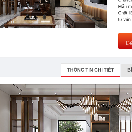
Mẫu mã
Chất l
tư vấn 
Để
THÔNG TIN CHI TIẾT
B