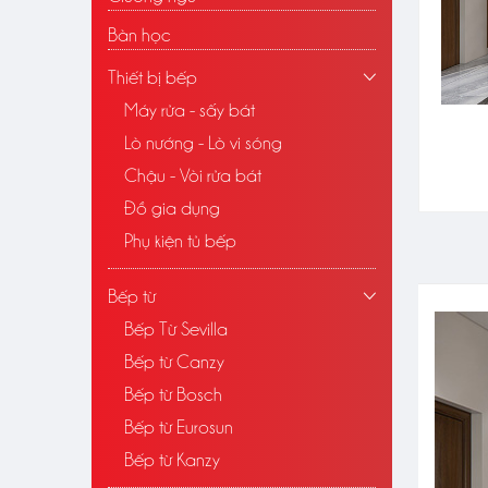
Bàn học
Thiết bị bếp
Máy rửa - sấy bát
Lò nướng - Lò vi sóng
Chậu - Vòi rửa bát
Đồ gia dụng
Phụ kiện tủ bếp
Bếp từ
Bếp Từ Sevilla
Bếp từ Canzy
Bếp từ Bosch
Bếp từ Eurosun
Bếp từ Kanzy