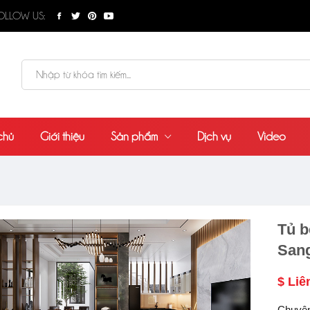
OLLOW US:
chủ
Giới thiệu
Sản phẩm
Dịch vụ
Video
Tủ b
Sang
$ Liê
Chuyên