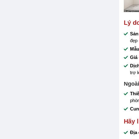
Lý d
Sản
đẹp
Mẫu
Giá 
Dịc
trợ 
Ngoài
Thiế
phòn
Cung
Hãy l
Địa 