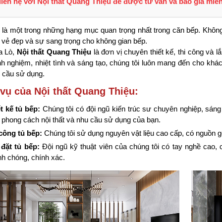
liên hệ với Nội thất Quang Thiệu để được tư vấn và báo giá miễn
$ 13,900,000
$ 1,700,000
là một trong những hạng mục quan trọng nhất trong căn bếp. Không 
 vẻ đẹp và sự sang trọng cho không gian bếp.
a Lò,
Nội thất Quang Thiệu
là đơn vị chuyên thiết kế, thi công và l
nh nghiệm, nhiệt tình và sáng tạo, chúng tôi luôn mang đến cho k
 cầu sử dụng.
 vụ của Nội thất Quang Thiệu:
t kế tủ bếp:
Chúng tôi có đội ngũ kiến trúc sư chuyên nghiệp, sáng
, phong cách nội thất và nhu cầu sử dụng của bạn.
công tủ bếp:
Chúng tôi sử dụng nguyên vật liệu cao cấp, có nguồn 
đặt tủ bếp:
Đội ngũ kỹ thuật viên của chúng tôi có tay nghề cao, c
h chóng, chính xác.