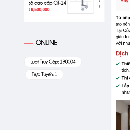
Hãy 
ao cấp QT-14
$ 2,384,000
00,000
Tủ bếp
tạo nên
Tại Cử
giàu ki
ONLINE
với nhu
Dịch
Lượt Truy Cập: 190004
Thiế
tích
Trực Tuyến: 1
Thi 
Lắp 
nhan