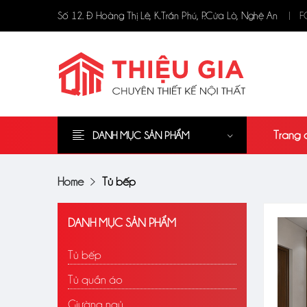
F
Số 12. Đ Hoàng Thị Lê, K.Trần Phú, P.Cửa Lò, Nghệ An
Trang 
DANH MỤC SẢN PHẨM
Home
Tủ bếp
DANH MỤC SẢN PHẨM
Tủ bếp
Tủ quần áo
Giường ngủ