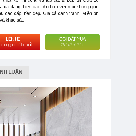
 đa dạng, hiện đại, phù hợp với mọi không gian.
iệu cao cấp, bền đẹp. Giá cả cạnh tranh. Miễn phí
và khảo sát.
LIÊN HỆ
GỌI ĐẶT MUA
 có giá tốt nhất
0964.250.269
ÌNH LUẬN