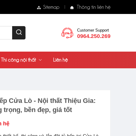
Sitemap
Thông tin liên hệ
Customer Support
0964.250.269
Thi công nội thất
Liên hệ
ếp Cửa Lò - Nội thất Thiệu Gia:
 trọng, bền đẹp, giá tốt
n hệ
 thiết kế, thi công và lắp đặt tủ bếp tại Cửa Lò.