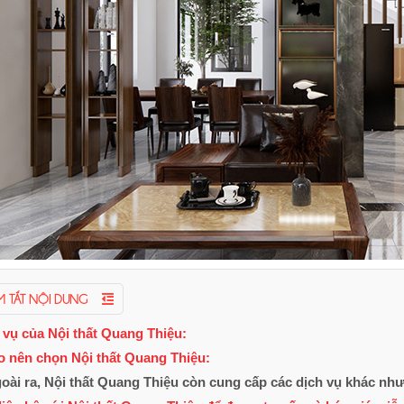
Bếp điện từ EU-
Bộ Nồi 5 Món
TE259Plus
Mutlich MG255I
$ 8,590,000
$ 1,642,000
Bếp điện từ Eurosun
Bộ nồi Faster Daily 4
M TẮT NỘI DUNG
EU-TE316
món
$ 14,290,000
$ 1,800,000
 vụ của Nội thất Quang Thiệu:
o nên chọn Nội thất Quang Thiệu:
oài ra, Nội thất Quang Thiệu còn cung cấp các dịch vụ khác như
Bếp điện từ Eurosun
Bộ nồi Sunhouse
EU-TE288
SHG2503MSA