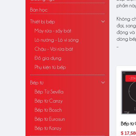
phẩm này.
Bàn học
Không ch
Thiết bị bếp
đại, sang
Máy rửa - sấy bát
động và 
dòng bếp 
Lò nướng - Lò vi sóng
...
Chậu - Vòi rửa bát
Đồ gia dụng
Phụ kiện tủ bếp
-20%
Bếp từ
Bếp Từ Sevilla
Bếp từ Canzy
Bếp từ Bosch
Bếp từ Eurosun
Bếp từ
Bếp từ Kanzy
$ 17,58