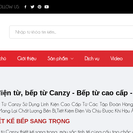
OLLOW US:
chủ
Giới thiệu
Sản phẩm
Dịch vụ
Video
iện từ, bếp từ Canzy - Bếp từ cao cấp 
 Từ Canzy Sử Dụng Linh Kiện Cao Cấp Từ Các Tập Đoàn Hàng
.Mang Lại Chất Lượng Bền Bỉ,Tiết Kiệm Điện Và Chịu Được Khí Hậu
IẾT KẾ BẾP SANG TRỌNG
 từ Canzy thiết kế sang trọng, màu sắc tinh tế cùng cấu tạo chắ