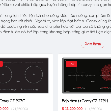
 Nếu so với chiếc bếp gas truyền thống, bếp từ canzy nhỏ gọn hơ
ỉ mang lại nhiều tiện ích cho công việc nấu nướng, sản phẩm t
 trọng hơn rất nhiều. Ngoài ra, việc lắp đặt bếp từ Canzy cũng kh
đã được nghiên cứu sao cho phù hợp với đại đa số không gia
điện từ âm có thể lắp trong khoang bếp trống giúp tiết kiệm diệ
Xem thêm
-25%
 Canzy CZ 907G
Bếp điện từ Canzy CZ 279IH
0,000
$ 11,200,000
$ 21,980,000
$ 14,980,000