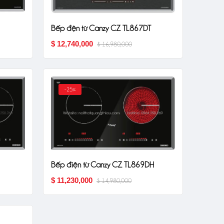
nấu
gỗ cao cấp QT-14
$ 14,500,000
$ 6,500,000
Bếp đện từ Canzy CZ TL867DT
$ 12,740,000
$ 16,980,000
-25%
Bếp điện từ Canzy CZ TL869DH
$ 11,230,000
$ 14,980,000