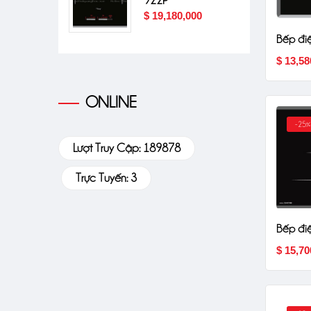
 An
$ 19,180,000
00,000
Bếp đi
$ 13,58
ONLINE
-25%
Lượt Truy Cập: 189878
Trực Tuyến: 3
Bếp đi
$ 15,70