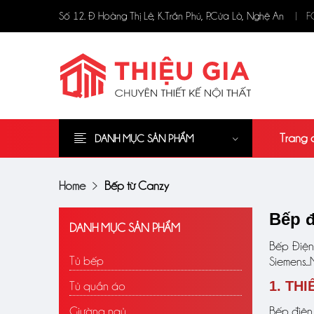
F
Số 12. Đ Hoàng Thị Lê, K.Trần Phú, P.Cửa Lò, Nghệ An
Trang 
DANH MỤC SẢN PHẨM
Home
Bếp từ Canzy
Bếp đ
DANH MỤC SẢN PHẨM
Bếp Điện
Tủ bếp
Siemens..
1. TH
Tủ quần áo
Giường ngủ
Bếp điện