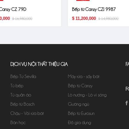
-25%
 Canzy CZ 79D
Bếp từ Canzy CZI 9987
0,000
$ 11,200,000
$ 16,980,000
$ 14,980,000
DỊCH VỤ NỘI THẤT THIỆU GIA
F
Bếp Từ Sevilla
Máy rửa - sấy bát
Tủ bếp
Bếp từ Canzy
F
Tủ quần áo
Lò nướng - Lò vi sóng
Bếp từ Bosch
Giường ngủ
Chậu - Vòi rửa bát
Bếp từ Eurosun
Bàn học
Đồ gia dụng