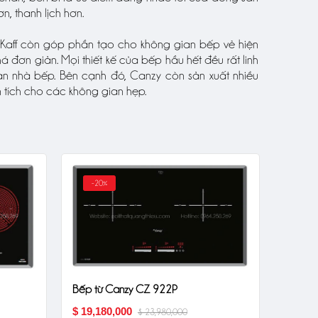
n, thanh lịch hơn.
ừ Kaff còn góp phần tạo cho không gian bếp vẻ hiện
á đơn giản. Mọi thiết kế của bếp hầu hết đều rất linh
n nhà bếp. Bên cạnh đó, Canzy còn sản xuất nhiều
n tích cho các không gian hẹp.
-20%
Bếp từ Canzy CZ 922P
$ 19,180,000
$ 23,980,000