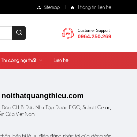
Sitemap
Thông tin liên hệ
Customer Support
0964.250.269
Thi công nội thất
Liên hệ
- noithatquangthieu.com
 Đầu CHLB Đức Như Tập Đoàn E.G.O, Schott Ceran,
 Ẩm Của Việt Nam.
c chắn, bền bỉ là ưu điểm đáng nhắc tới của dòng sản