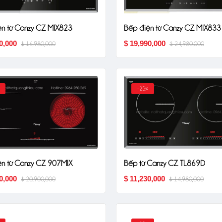
$ 9,800,000
ện từ Canzy CZ MIX823
Bếp điện từ Canzy CZ MIX833
0,000
$ 19,990,000
$ 16,980,000
$ 24,980,000
-25%
ện từ Canzy CZ 907MIX
Bếp từ Canzy CZ TL869D
0,000
$ 11,230,000
$ 20,900,000
$ 14,980,000