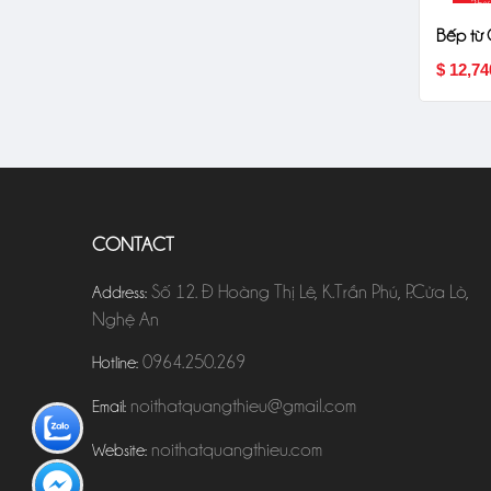
-25%
Bếp từ
$ 12,74
CONTACT
Số 12. Đ Hoàng Thị Lê, K.Trần Phú, P.Cửa Lò,
Address:
Nghệ An
0964.250.269
Hotline:
noithatquangthieu@gmail.com
Email:
noithatquangthieu.com
Website: