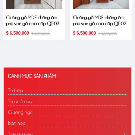
Giường gỗ MDF chống ẩm
Giường gỗ MDF chống ẩm
phủ van gỗ cao cấp QT-03
phủ van gỗ cao cấp QT-02
$ 6,500,000
$ 6,500,000
$ 8,000,000
$ 8,000,000
DANH MỤC SẢN PHẨM
Tủ bếp
Tủ quần áo
Giường ngủ
Bàn học
Thiết bị bếp