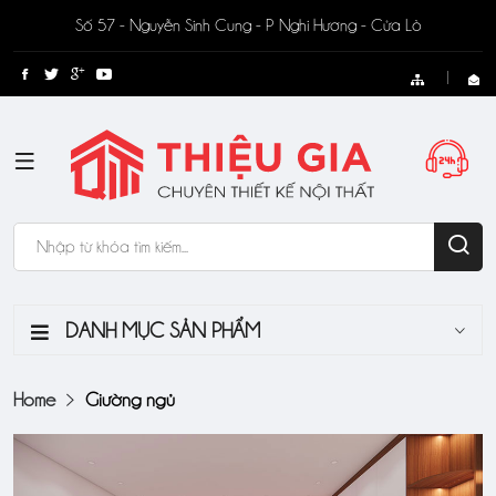
Số 57 - Nguyễn Sinh Cung - P Nghi Hương - Cửa Lò
DANH MỤC SẢN PHẨM
Home
Giường ngủ