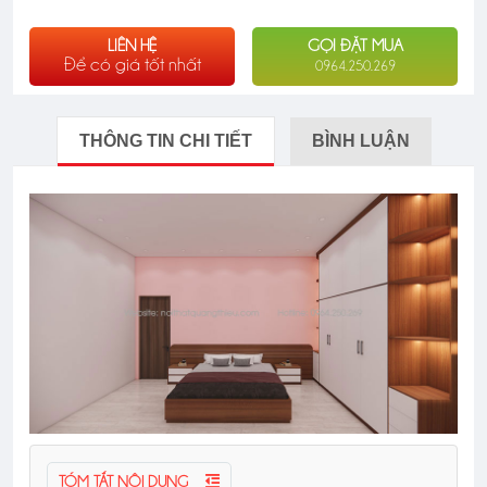
LIÊN HỆ
GỌI ĐẶT MUA
Để có giá tốt nhất
0964.250.269
THÔNG TIN CHI TIẾT
BÌNH LUẬN
TÓM TẮT NỘI DUNG