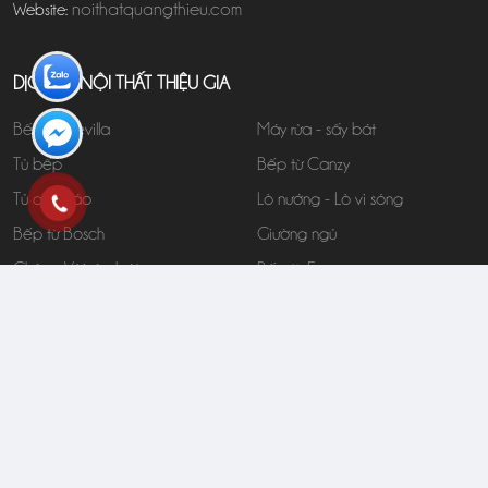
noithatquangthieu.com
Website:
DỊCH VỤ NỘI THẤT THIỆU GIA
Bếp Từ Sevilla
Máy rửa - sấy bát
Tủ bếp
Bếp từ Canzy
Tủ quần áo
Lò nướng - Lò vi sóng
Bếp từ Bosch
Giường ngủ
Chậu - Vòi rửa bát
Bếp từ Eurosun
Bàn học
Đồ gia dụng
Bếp từ Kanzy
Phụ kiện tủ bếp
Máy hút mùi
FANPAGE
FOLLOW US: