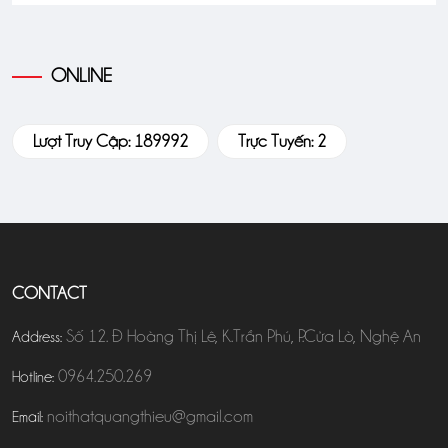
ONLINE
Lượt Truy Cập: 189992
Trực Tuyến: 2
CONTACT
Số 12. Đ Hoàng Thị Lê, K.Trần Phú, P.Cửa Lò, Nghệ An
Address:
0964.250.269
Hotline:
noithatquangthieu@gmail.com
Email: