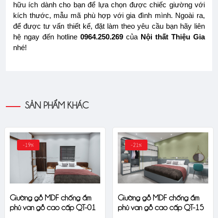
hữu ích dành cho bạn để lựa chọn được chiếc giường với
kích thước, mẫu mã phù hợp với gia đình mình. Ngoài ra,
để được tư vấn thiết kế, đặt làm theo yêu cầu bạn hãy liên
hệ ngay đến hotline
0964.250.269
của
Nội thất Thiệu Gia
nhé!
SẢN PHẨM KHÁC
-19%
-21%
Giường gỗ MDF chống ẩm
Giường gỗ MDF chống ẩm
phủ van gỗ cao cấp QT-01
phủ van gỗ cao cấp QT-15