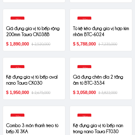
-25%
-20%
Giá đựng gia vị tủ bếp rộng
Tủ kệ kéo đựng gia vị hợp kim
200mm Taura CK038B
nhôm BTC-6024
$ 1,890,000
$ 5,788,000
$ 2,520,000
$ 7,235,000
-27%
-20%
Kệ đựng gia vị tủ bếp oval
Giá đựng chén dĩa 2 tầng
nano Taura CK030
âm tủ BTC-3534
$ 1,950,000
$ 3,058,000
$ 2,675,000
$ 3,822,000
-29%
-25%
Combo 3 món thanh treo tủ
Kệ đựng gia vị tủ bếp nan
bếp XI 3KA
trong nano Taura FT030