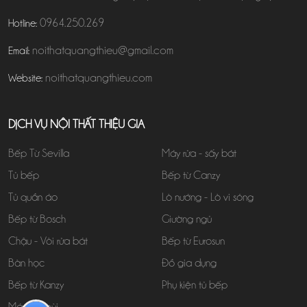
0964.250.269
Hotline:
noithatquangthieu@gmail.com
Email:
noithatquangthieu.com
Website:
DỊCH VỤ NỘI THẤT THIỆU GIA
Bếp Từ Sevilla
Máy rửa - sấy bát
Tủ bếp
Bếp từ Canzy
Tủ quần áo
Lò nướng - Lò vi sóng
Bếp từ Bosch
Giường ngủ
Chậu - Vòi rửa bát
Bếp từ Eurosun
Bàn học
Đồ gia dụng
Bếp từ Kanzy
Phụ kiện tủ bếp
Máy hút mùi