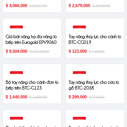
$ 4,066,000
$ 2,679,000
$ 5,692,400
$ 3,568,000
-20%
-15%
Giá bát nâng hạ đa năng tủ
Tay nâng thủy lực cho cánh tủ
bếp trên Eurogold EPV9060
BTC-CG019
$ 8,504,000
$ 123,000
$ 10,630,000
$ 144,000
-14%
-20%
Bộ tay nâng cho cánh đơn tủ
Tay nâng thủy lực cho cửa tủ
bếp trên BTC-G123
gỗ BTC-2038
$ 1,440,000
$ 299,000
$ 1,680,000
$ 374,000
-21%
-20%