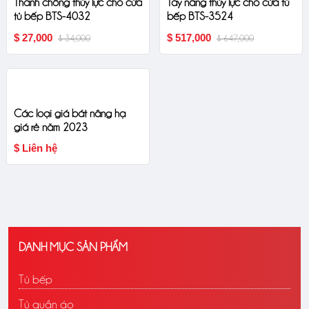
Thanh chống thủy lực cho cửa
Tay nâng thủy lực cho cửa tủ
tủ bếp BTS-4032
bếp BTS-3524
$ 27,000
$ 517,000
$ 34,000
$ 647,000
Các loại giá bát nâng hạ
giá rẻ năm 2023
$ Liên hệ
DANH MỤC SẢN PHẨM
Tủ bếp
Tủ quần áo