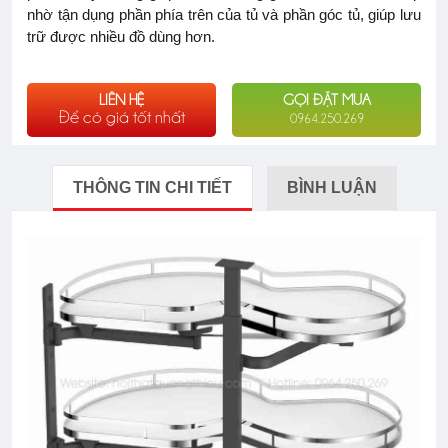
nhờ tận dụng phần phía trên của tủ và phần góc tủ, giúp lưu
trữ được nhiều đồ dùng hơn.
LIÊN HỆ
GỌI ĐẶT MUA
Để có giá tốt nhất
0964.250.269
THÔNG TIN CHI TIẾT
BÌNH LUẬN