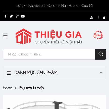
Số 57 - Nguyễn Sinh Cung - P Nghi Hương - Cửa Lò
DANH MỤC SẢN PHẨM
Home
Phụ kiện tủ bếp