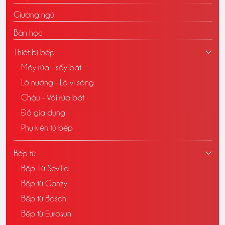
Giường ngủ
Bàn học
Thiết bị bếp
Máy rửa - sấy bát
Lò nướng - Lò vi sóng
Chậu - Vòi rửa bát
Đồ gia dụng
Phụ kiện tủ bếp
Bếp từ
Bếp Từ Sevilla
Bếp từ Canzy
Bếp từ Bosch
Bếp từ Eurosun