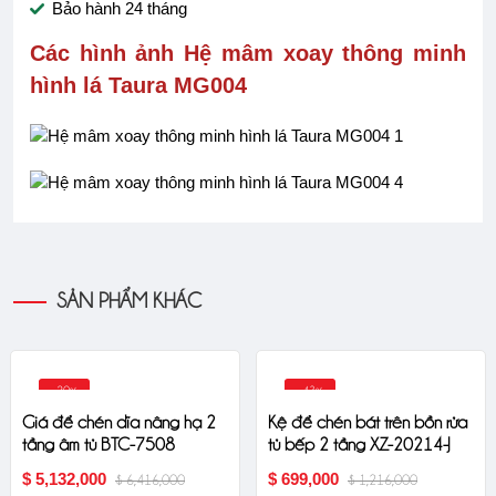
Bảo hành 24 tháng
Các hình ảnh Hệ mâm xoay thông minh
hình lá Taura MG004
SẢN PHẨM KHÁC
-20%
-43%
Giá để chén dĩa nâng hạ 2
Kệ để chén bát trên bồn rửa
tầng âm tủ BTC-7508
tủ bếp 2 tầng XZ-20214-J
$ 5,132,000
$ 699,000
$ 6,416,000
$ 1,216,000