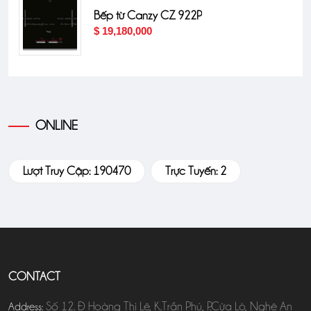
Bếp từ Canzy CZ 922P
$ 19,180,000
ONLINE
Lượt Truy Cập: 190470
Trực Tuyến: 2
CONTACT
Số 12. Đ Hoàng Thị Lê, K.Trần Phú, P.Cửa Lò, Nghệ An
Address: