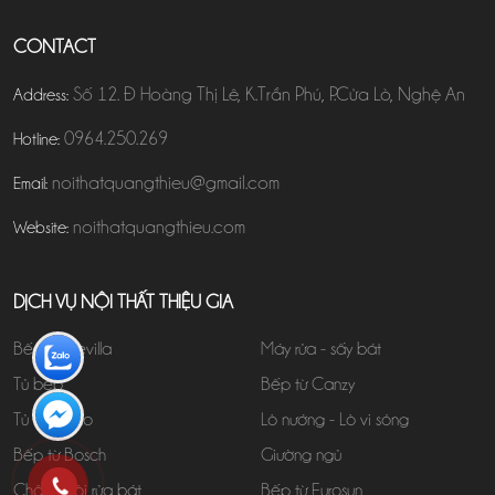
CONTACT
Số 12. Đ Hoàng Thị Lê, K.Trần Phú, P.Cửa Lò, Nghệ An
Address:
0964.250.269
Hotline:
noithatquangthieu@gmail.com
Email:
noithatquangthieu.com
Website:
DỊCH VỤ NỘI THẤT THIỆU GIA
Bếp Từ Sevilla
Máy rửa - sấy bát
Tủ bếp
Bếp từ Canzy
Tủ quần áo
Lò nướng - Lò vi sóng
Bếp từ Bosch
Giường ngủ
Chậu - Vòi rửa bát
Bếp từ Eurosun