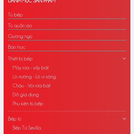
DANH MỤC SẢN PHẨM
Tủ bếp
Tủ quần áo
Giường ngủ
Bàn học
Thiết bị bếp
Máy rửa - sấy bát
Lò nướng - Lò vi sóng
Chậu - Vòi rửa bát
Đồ gia dụng
Phụ kiện tủ bếp
Bếp từ
Bếp Từ Sevilla