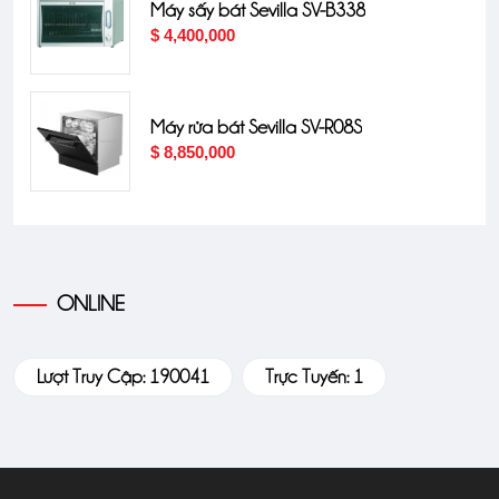
Máy sấy bát Sevilla SV-B338
$ 4,400,000
Máy rửa bát Sevilla SV-R08S
$ 8,850,000
ONLINE
Lượt Truy Cập: 190041
Trực Tuyến: 1