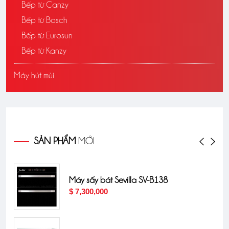
Bếp từ Canzy
Bếp từ Bosch
Bếp từ Eurosun
Bếp từ Kanzy
Máy hút mùi
SẢN PHẨM
MỚI
Máy sấy bát Sevilla SV-B138
$ 7,300,000