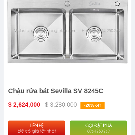
Chậu rửa bát Sevilla SV 8245C
$ 2,624,000
$ 3,280,000
-20%
off
LIÊN HỆ
GỌI ĐẶT MUA
Để có giá tốt nhất
0964.250.269