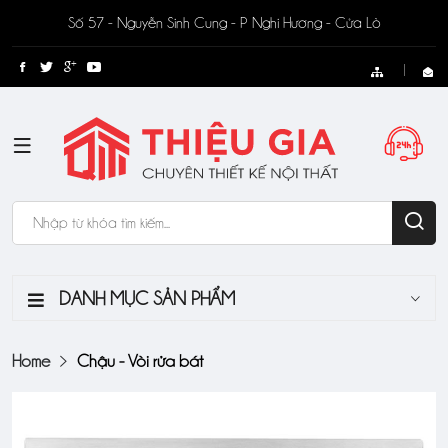
Số 57 - Nguyễn Sinh Cung - P Nghi Hương - Cửa Lò
DANH MỤC SẢN PHẨM
Home
Chậu - Vòi rửa bát