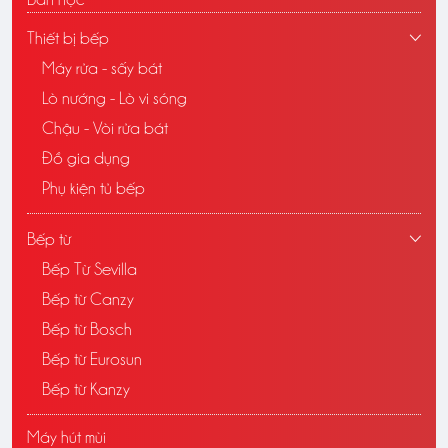
Thiết bị bếp
Máy rửa - sấy bát
Lò nướng - Lò vi sóng
Chậu - Vòi rửa bát
Đồ gia dụng
Phụ kiện tủ bếp
Bếp từ
Bếp Từ Sevilla
Bếp từ Canzy
Bếp từ Bosch
Bếp từ Eurosun
Bếp từ Kanzy
Máy hút mùi