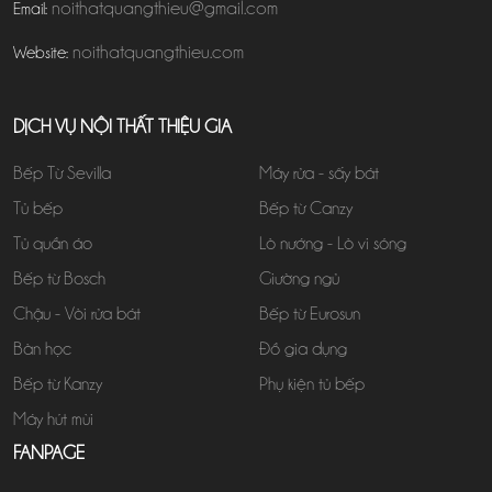
noithatquangthieu@gmail.com
Email:
noithatquangthieu.com
Website:
DỊCH VỤ NỘI THẤT THIỆU GIA
Bếp Từ Sevilla
Máy rửa - sấy bát
Tủ bếp
Bếp từ Canzy
Tủ quần áo
Lò nướng - Lò vi sóng
Bếp từ Bosch
Giường ngủ
Chậu - Vòi rửa bát
Bếp từ Eurosun
Bàn học
Đồ gia dụng
Bếp từ Kanzy
Phụ kiện tủ bếp
Máy hút mùi
FANPAGE