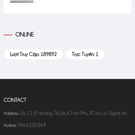
ONLINE
Lượt Truy Cập: 189892
Trực Tuyến: 1
CONTACT
Số 12. Đ Hoàng Thị Lê, K.Trần Phú, P.Cửa Lò, Nghệ An
Address:
0964.250.269
Hotline: