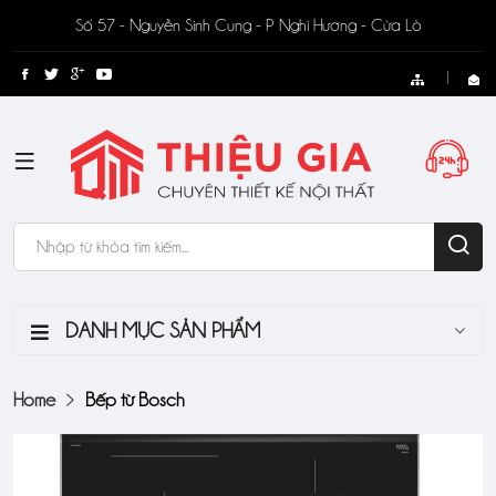
Số 57 - Nguyễn Sinh Cung - P Nghi Hương - Cửa Lò
DANH MỤC SẢN PHẨM
Home
Bếp từ Bosch