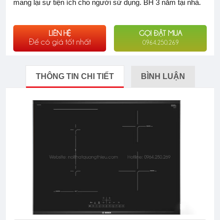
mang lại sự tiện ích cho người sử dụng. BH 3 năm tại nhà.
LIÊN HỆ
GỌI ĐẶT MUA
Để có giá tốt nhất
0964.250.269
THÔNG TIN CHI TIẾT
BÌNH LUẬN