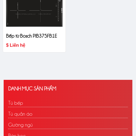
Bếp từ Bosch PIB375FB1E
$ Liên hệ
DANH MỤC SẢN PHẨM
Tủ bếp
Tủ quần áo
Giường ngủ
Bàn học