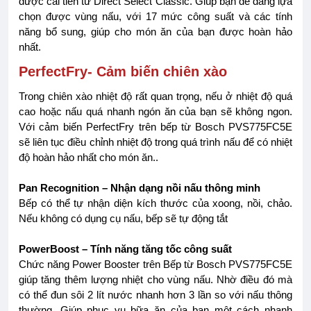
được cải tiến từ Direct Select Classic. Giúp bạn dễ dàng lựa
chọn được vùng nấu, với 17 mức công suất và các tính
năng bổ sung, giúp cho món ăn của bạn được hoàn hảo
nhất.
PerfectFry- Cảm biến chiên xào
Trong chiên xào nhiệt độ rất quan trọng, nếu ở nhiệt độ quá
cao hoặc nấu quá nhanh ngón ăn của bạn sẽ không ngon.
Với cảm biến PerfectFry trên bếp từ Bosch PVS775FC5E
sẽ liên tục điều chỉnh nhiệt độ trong quá trình nấu để có nhiệt
độ hoàn hảo nhất cho món ăn..
Pan Recognition – Nhận dạng nồi nấu thông minh
Bếp có thể tự nhận diện kích thước của xoong, nồi, chảo.
Nếu không có dụng cụ nấu, bếp sẽ tự động tắt
PowerBoost – Tính năng tăng tốc công suất
Chức năng Power Booster trên Bếp từ Bosch PVS775FC5E
giúp tăng thêm lượng nhiệt cho vùng nấu. Nhờ điều đó mà
có thể đun sôi 2 lít nước nhanh hơn 3 lần so với nấu thông
thường. Giúp phục vụ bữa ăn của bạn một cách nhanh