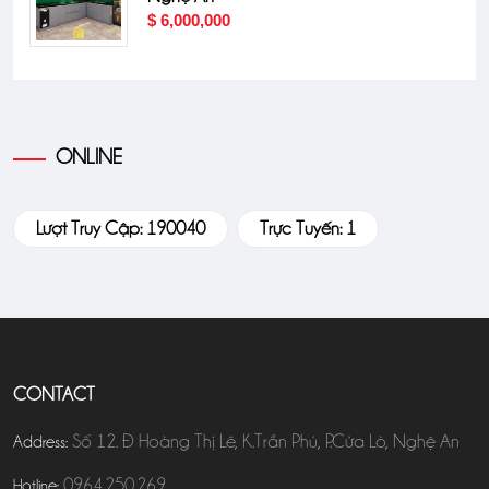
$ 6,000,000
ONLINE
Lượt Truy Cập: 190040
Trực Tuyến: 1
CONTACT
Số 12. Đ Hoàng Thị Lê, K.Trần Phú, P.Cửa Lò, Nghệ An
Address:
0964.250.269
Hotline: