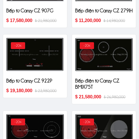
Bếp từ Canzy CZ 907G
Bếp điện từ Canzy CZ 279IH
$ 17,580,000
$ 11,200,000
$ 21,980,000
$ 14,980,000
-20%
-20%
Bếp từ Canzy CZ 922P
Bếp điện từ Canzy CZ
BMIX75T
$ 19,180,000
$ 23,980,000
$ 21,580,000
$ 26,980,000
-20%
-20%