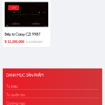
-25%
Bếp từ Canzy CZI 9987
$ 11,200,000
$ 14,980,000
DANH MỤC SẢN PHẨM
Tủ bếp
Tủ quần áo
Giường ngủ