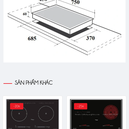
SẢN PHẨM KHÁC
-20%
-25%