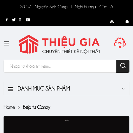
Số 57 - Nguyễn Sinh Cung - P Nghi Hương - Cửa Lò
DANH MỤC SẢN PHẨM
Home
Bếp từ Canzy