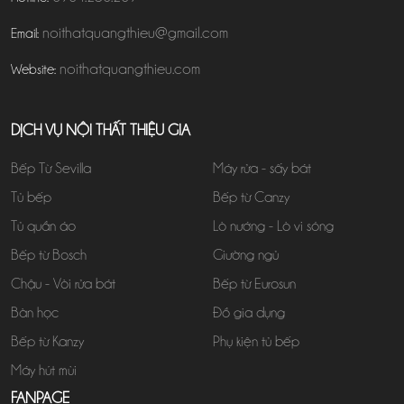
noithatquangthieu@gmail.com
Email:
noithatquangthieu.com
Website:
DỊCH VỤ NỘI THẤT THIỆU GIA
Bếp Từ Sevilla
Máy rửa - sấy bát
Tủ bếp
Bếp từ Canzy
Tủ quần áo
Lò nướng - Lò vi sóng
Bếp từ Bosch
Giường ngủ
Chậu - Vòi rửa bát
Bếp từ Eurosun
Bàn học
Đồ gia dụng
Bếp từ Kanzy
Phụ kiện tủ bếp
Máy hút mùi
FANPAGE