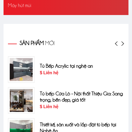
Máy hút mùi
SẢN PHẨM
MỚI
Tủ Bếp Acrylic tại nghệ an
$ Liên hệ
Tủ bếp Cửa Lò - Nội thất Thiệu Gia: Sang
trọng, bền đẹp, giá tốt
$ Liên hệ
Thiết kế, sản xuất và lắp đặt tủ bếp tại
Nghệ An