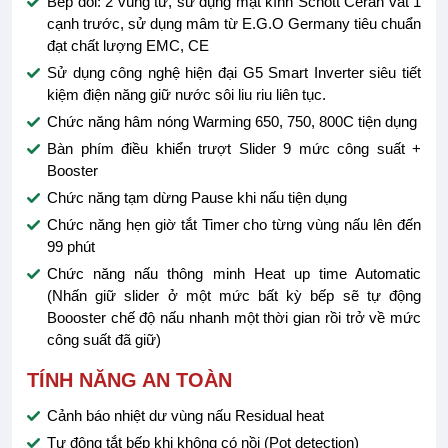
Bếp đôi: 2 vùng từ, sử dụng mặt kính Schott Ceran vát 1
cạnh trước, sử dụng mâm từ E.G.O Germany tiêu chuẩn
đạt chất lượng EMC, CE
Sử dụng công nghệ hiện đại G5 Smart Inverter siêu tiết
kiệm điện năng giữ nước sôi liu riu liên tục.
Chức năng hâm nóng Warming 650, 750, 800C tiện dụng
Bàn phím điều khiển trượt Slider 9 mức công suất +
Booster
Chức năng tạm dừng Pause khi nấu tiện dụng
Chức năng hẹn giờ tắt Timer cho từng vùng nấu lên đến
99 phút
Chức năng nấu thông minh Heat up time Automatic
(Nhấn giữ slider ở một mức bất kỳ bếp sẽ tự động
Boooster chế độ nấu nhanh một thời gian rồi trở về mức
công suất đã giữ)
TÍNH NĂNG AN TOÀN
Cảnh báo nhiệt dư vùng nấu Residual heat
Tự động tắt bếp khi không có nồi (Pot detection)